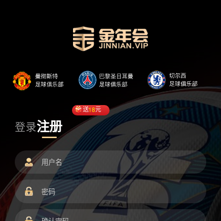
送
18
元
注册
登录