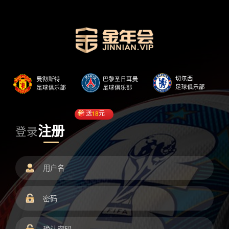
送
18
元
注册
登录