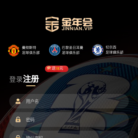
送
18
元
注册
登录