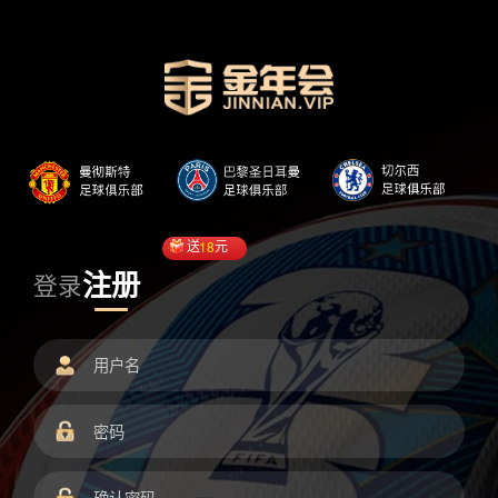
送
18
元
注册
登录